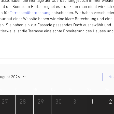
rrasse, haben die Montage der Überdachung jedoch immer wieder
 die Sonne, im Herbst regnet es – da kann man nicht wirklich st
h für 
Terrassenüberdachung
 entschieden. Wir haben verschiede
nur auf einer Website haben wir eine klare Berechnung und eine 
n. Sie haben ein zur Fassade passendes Dach ausgewählt und 
ittlerweile ist die Terrasse eine echte Erweiterung des Hauses und
ugust 2026
Heu
o
Di
Mi
Do
Fr
Sa
So
27
28
29
30
31
1
2