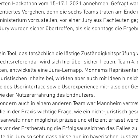
rten Hackathon vom 15-17.1.2021 annehmen. Gefragt war 
ientiertes Vorgehen, denn die sechs Teams traten am Ende 
ministerium vorzustellen, vor einer Jury aus Fachleuten ge
ury wurden sicher übertroffen, als sie sonntags die Ergeb
in Tool, das tatsächlich die lästige Zuständigkeitsprüfung 
echtsreferendar wird sich hierüber sicher freuen. Team 4, 
en, entwickelte eine Jura-Lernapp. Monnems Repräsentan
juristischen Inhalte bei, wirkten aber auch mit Ideen hinsich
 des Userinterface sowie Userexperience mit- also der Ge
ie der Nutzererfahrung des Endnutzers. 
 sondern auch in einem anderen Team war Mannheim vertrete
 in der Praxis wichtige Frage, wie ein nicht-juristisch ges
sanwält:innen möglichst präzise und effizient erfasst wer
 vor der Erstberatung die Erfolgsaussichten des Falles zu 
 die Jury so sehr, dass diese nun im bayerischen Justizm