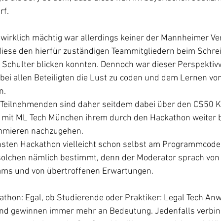
f. 
irklich mächtig war allerdings keiner der Mannheimer Ver
iese den hierfür zuständigen Teammitgliedern beim Schre
e Schulter blicken konnten. Dennoch war dieser Perspektiv
ei allen Beteiligten die Lust zu coden und dem Lernen von
n.
Teilnehmenden sind daher seitdem dabei über den CS50 K
mit ML Tech München ihrem durch den Hackathon weiter 
mmieren nachzugehen. 
sten Hackathon vielleicht schon selbst am Programmcode 
solchen nämlich bestimmt, denn der Moderator sprach von 
ams und von übertroffenen Erwartungen.
athon: Egal, ob Studierende oder Praktiker: Legal Tech A
 und gewinnen immer mehr an Bedeutung. Jedenfalls verbind