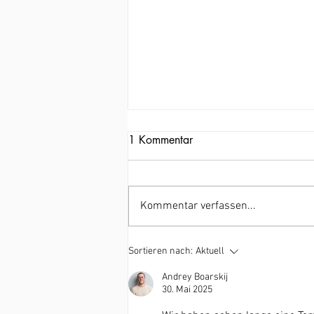
1 Kommentar
Kommentar verfassen...
Mit Mut gen Zukunft – Legal
Sortieren nach:
Aktuell
Tech Night & Legal Tech Day
Andrey Boarskij
2025
30. Mai 2025