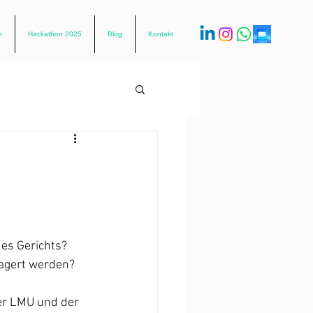
n
Hackathon 2025
Blog
Kontakt
des Gerichts? 
lagert werden? 
er LMU und der 