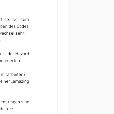
treter vor dem 
iben des Codes 
wechsel sehr 
 
urs der Havard 
befeuerten 
mitarbeiten? 
einer „amazing“ 
nwendungen sind 
et die 