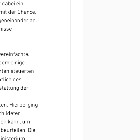
dabei ein 
mit der Chance, 
geneinander an. 
nisse 
vereinfachte. 
dem einige 
ten steuerten 
tlich des 
staltung der 
n. Hierbei ging 
childeter 
den kann, um 
beurteilen. Die 
inisterium 