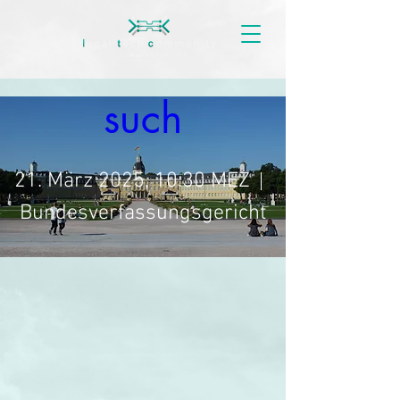
ungsgerichtsbe
such
21. März 2025, 10:30 MEZ
Bundesverfassungsgericht
Karlsruhe
Jetzt anmelden